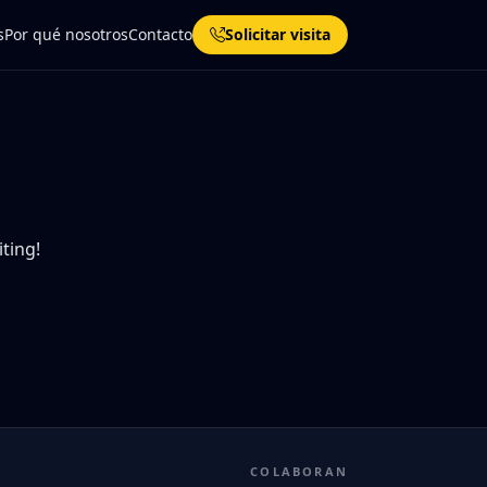
s
Por qué nosotros
Contacto
Solicitar visita
iting!
COLABORAN